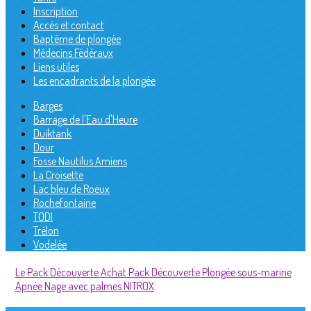
Inscription
Accès et contact
Baptême de plongée
Médecins Fédéraux
Liens utiles
Les encadrants de la plongée
Barges
Barrage de l'Eau d'Heure
Duiktank
Dour
Fosse Nautilus Amiens
La Croisette
Lac bleu de Roeux
Rochefontaine
TODI
Trélon
Vodelée
Le Pack Découverte
Achat Pack Découverte
Plongée sous-marine
Apnée
Nage avec palmes
NITROX