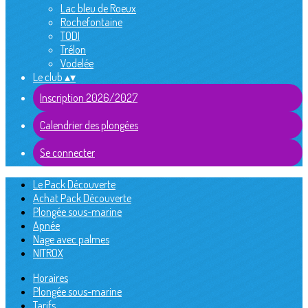
Lac bleu de Roeux
Rochefontaine
TODI
Trélon
Vodelée
Le club
▴
▾
Inscription 2026/2027
Calendrier des plongées
Se connecter
Le Pack Découverte
Achat Pack Découverte
Plongée sous-marine
Apnée
Nage avec palmes
NITROX
Horaires
Plongée sous-marine
Tarifs