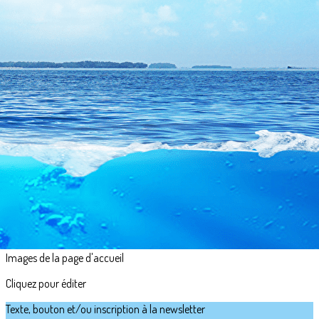
Exporter les lignes sélectionnées
Exporter toutes les colonnes
Exporter uniquement les colonnes affichées
Menu
<
>
Le Pack Découverte
Achat Pack Découverte
Plongée sous-marine
Apnée
Nage avec palmes
NITROX
?>
Images de la page d'accueil
Cliquez pour éditer
Texte, bouton et/ou inscription à la newsletter