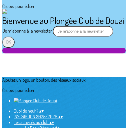
Cliquez pour éditer
Bienvenue au Plongée Club de Douai
Je m'abonne à la newsletter
OK
Ajoutez un logo, un bouton, des réseaux sociaux
Cliquez pour éditer
Quoi de neuf ?
▴
▾
INSCRIPTION 2025/2026
▴
▾
Les activités au club
▴
▾