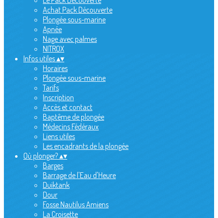
Le Pack Découverte
Achat Pack Découverte
Plongée sous-marine
Apnée
Nage avec palmes
NITROX
Infos utiles
▴
▾
Horaires
Plongée sous-marine
Tarifs
Inscription
Accès et contact
Baptême de plongée
Médecins Fédéraux
Liens utiles
Les encadrants de la plongée
Où plonger?
▴
▾
Barges
Barrage de l'Eau d'Heure
Duiktank
Dour
Fosse Nautilus Amiens
La Croisette