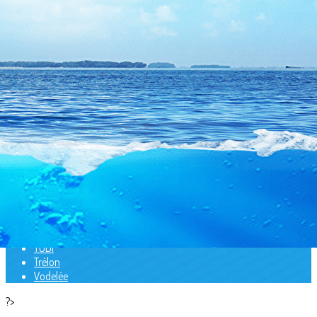
Exporter les lignes sélectionnées
Exporter toutes les colonnes
Exporter uniquement les colonnes affichées
Menu
<
>
Barges
Barrage de l'Eau d'Heure
Duiktank
Dour
Fosse Nautilus Amiens
La Croisette
Lac bleu de Roeux
Rochefontaine
TODI
Trélon
Vodelée
?>