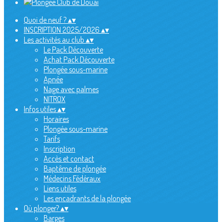
Quoi de neuf ?
▴
▾
INSCRIPTION 2025/2026
▴
▾
Les activités au club
▴
▾
Le Pack Découverte
Achat Pack Découverte
Plongée sous-marine
Apnée
Nage avec palmes
NITROX
Infos utiles
▴
▾
Horaires
Plongée sous-marine
Tarifs
Inscription
Accès et contact
Baptême de plongée
Médecins Fédéraux
Liens utiles
Les encadrants de la plongée
Où plonger?
▴
▾
Barges