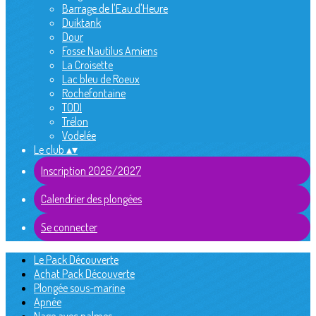
Barrage de l'Eau d'Heure
Duiktank
Dour
Fosse Nautilus Amiens
La Croisette
Lac bleu de Roeux
Rochefontaine
TODI
Trélon
Vodelée
Le club
▴
▾
Inscription 2026/2027
Calendrier des plongées
Se connecter
Le Pack Découverte
Achat Pack Découverte
Plongée sous-marine
Apnée