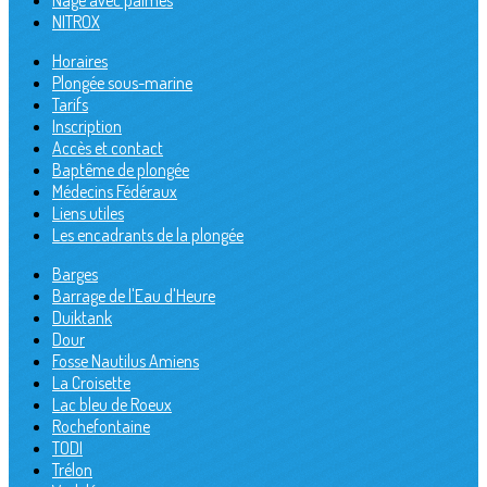
Nage avec palmes
NITROX
Horaires
Plongée sous-marine
Tarifs
Inscription
Accès et contact
Baptême de plongée
Médecins Fédéraux
Liens utiles
Les encadrants de la plongée
Barges
Barrage de l'Eau d'Heure
Duiktank
Dour
Fosse Nautilus Amiens
La Croisette
Lac bleu de Roeux
Rochefontaine
TODI
Trélon