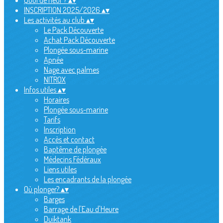
Quoi de neuf ?
▴
▾
INSCRIPTION 2025/2026
▴
▾
Les activités au club
▴
▾
Le Pack Découverte
Achat Pack Découverte
Plongée sous-marine
Apnée
Nage avec palmes
NITROX
Infos utiles
▴
▾
Horaires
Plongée sous-marine
Tarifs
Inscription
Accès et contact
Baptême de plongée
Médecins Fédéraux
Liens utiles
Les encadrants de la plongée
Où plonger?
▴
▾
Barges
Barrage de l'Eau d'Heure
Duiktank