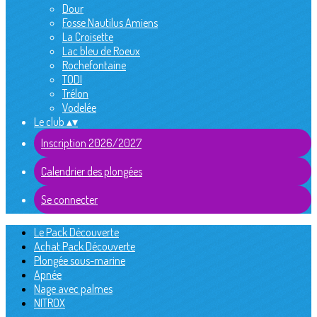
Dour
Fosse Nautilus Amiens
La Croisette
Lac bleu de Roeux
Rochefontaine
TODI
Trélon
Vodelée
Le club
▴
▾
Inscription 2026/2027
Calendrier des plongées
Se connecter
Le Pack Découverte
Achat Pack Découverte
Plongée sous-marine
Apnée
Nage avec palmes
NITROX