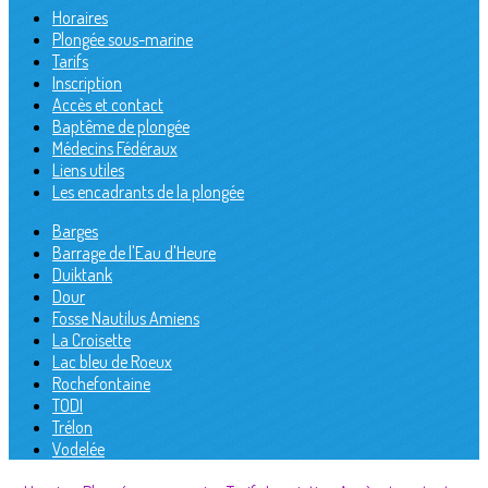
Horaires
Plongée sous-marine
Tarifs
Inscription
Accès et contact
Baptême de plongée
Médecins Fédéraux
Liens utiles
Les encadrants de la plongée
Barges
Barrage de l'Eau d'Heure
Duiktank
Dour
Fosse Nautilus Amiens
La Croisette
Lac bleu de Roeux
Rochefontaine
TODI
Trélon
Vodelée