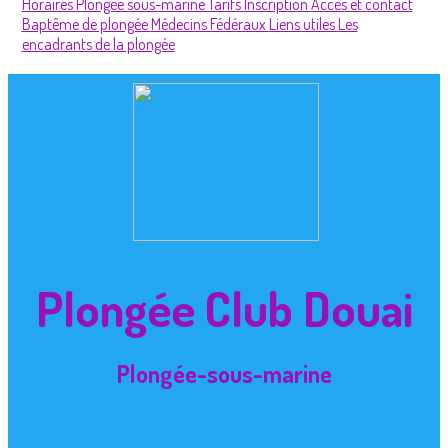
Horaires
Plongée sous-marine
Tarifs
Inscription
Accès et contact
Baptême de plongée
Médecins Fédéraux
Liens utiles
Les
encadrants de la plongée
Plongée Club Douai
Plongée-sous-marine