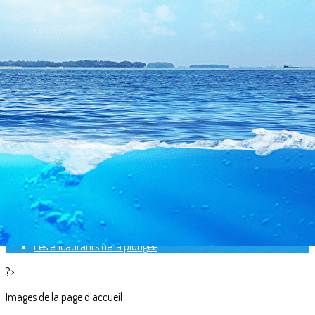
Exporter les lignes sélectionnées
Exporter toutes les colonnes
Exporter uniquement les colonnes affichées
Menu
<
>
Horaires
Plongée sous-marine
Tarifs
Inscription
Accès et contact
Baptême de plongée
Médecins Fédéraux
Liens utiles
Les encadrants de la plongée
?>
Images de la page d'accueil