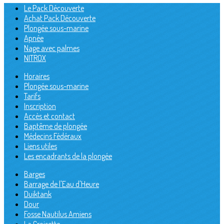
Le Pack Découverte
Achat Pack Découverte
Plongée sous-marine
Apnée
Nage avec palmes
NITROX
Horaires
Plongée sous-marine
Tarifs
Inscription
Accès et contact
Baptême de plongée
Médecins Fédéraux
Liens utiles
Les encadrants de la plongée
Barges
Barrage de l'Eau d'Heure
Duiktank
Dour
Fosse Nautilus Amiens