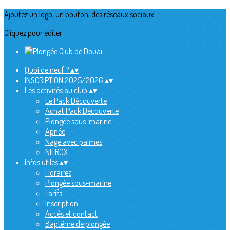
Ajoutez un logo, un bouton, des réseaux sociaux
Cliquez pour éditer
Quoi de neuf ?
▴
▾
INSCRIPTION 2025/2026
▴
▾
Les activités au club
▴
▾
Le Pack Découverte
Achat Pack Découverte
Plongée sous-marine
Apnée
Nage avec palmes
NITROX
Infos utiles
▴
▾
Horaires
Plongée sous-marine
Tarifs
Inscription
Accès et contact
Baptême de plongée