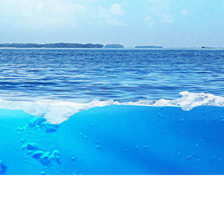
Menu
?>
Images de la page d'accueil
Cliquez pour éditer
Texte, bouton et/ou inscription à la newsletter
Cliquez pour éditer
Bienvenue au Plongée Club de Douai