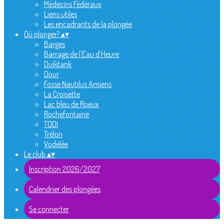
Médecins Fédéraux
Liens utiles
Les encadrants de la plongée
Où plonger?
▴
▾
Barges
Barrage de l'Eau d'Heure
Duiktank
Dour
Fosse Nautilus Amiens
La Croisette
Lac bleu de Roeux
Rochefontaine
TODI
Trélon
Vodelée
Le club
▴
▾
Inscription 2026/2027
Calendrier des plongées
Se connecter