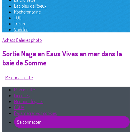
La Croisette
Lac bleu de Roeux
Rochefontaine
TODI
Trélon
Vodelée
Achats
Galeries photo
Sortie Nage en Eaux Vives en mer dans la
baie de Somme
Retour à la liste
Plan du site
Licences
Mentions légales
CGUV
Paramétrer vos cookies
Se connecter