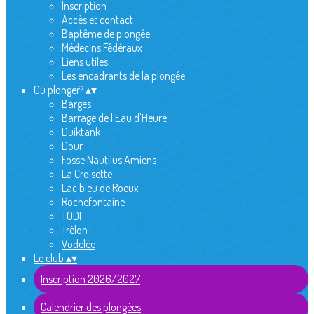
Inscription
Accès et contact
Baptême de plongée
Médecins Fédéraux
Liens utiles
Les encadrants de la plongée
Où plonger?
▴
▾
Barges
Barrage de l'Eau d'Heure
Duiktank
Dour
Fosse Nautilus Amiens
La Croisette
Lac bleu de Roeux
Rochefontaine
TODI
Trélon
Vodelée
Le club
▴
▾
Inscription 2026/2027
Calendrier des plongées