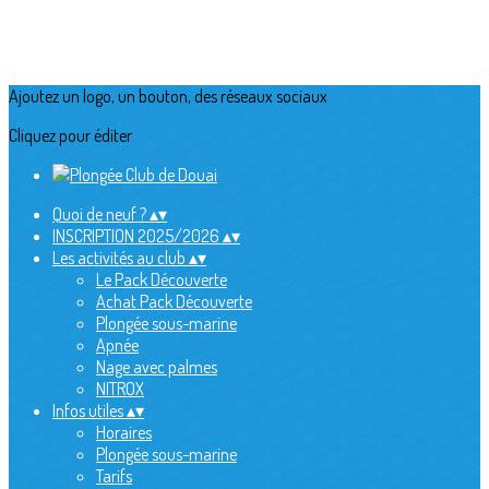
Ajoutez un logo, un bouton, des réseaux sociaux
Cliquez pour éditer
Quoi de neuf ?
▴
▾
INSCRIPTION 2025/2026
▴
▾
Les activités au club
▴
▾
Le Pack Découverte
Achat Pack Découverte
Plongée sous-marine
Apnée
Nage avec palmes
NITROX
Infos utiles
▴
▾
Horaires
Plongée sous-marine
Tarifs