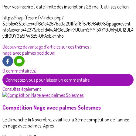
Pour vos inscrire ( date limite des inscriptions 26 mai ), utilisez ce lien
https://nap.ffessm.fr/index.php?
&cible=3&token=df6c1e4257ba3a291ffaf8f576764078&page=eventi
nfo&event=4237&fbclid=IwAR3oL3nIr7UOumSMMipXY10JhFyDU12JL4
ydf09YGa5PWSz5-OhAxEkHnho
Découvrez davantage d'articles sur ces thèmes :
nage avec palmes
pcd
douai
0 commentaire(s)
Connectez-vous pour laisser un commentaire
Consultez également
Compétition Nage avec palmes Solesmes
Le Dimanche 14 Novembre, avait lieu la 3ème compétition de l'année
en nage avec palmes. Après...