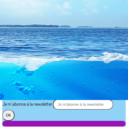
Exporter les lignes sélectionnées
Exporter toutes les colonnes
Exporter uniquement les colonnes affichées
Menu
?>
Images de la page d'accueil
Cliquez pour éditer
Texte, bouton et/ou inscription à la newsletter
Cliquez pour éditer
Bienvenue au Plongée Club de Douai
Je m'abonne à la newsletter
OK