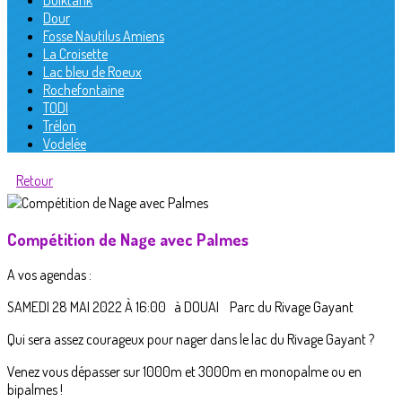
Duiktank
Dour
Fosse Nautilus Amiens
La Croisette
Lac bleu de Roeux
Rochefontaine
TODI
Trélon
Vodelée
Retour
Compétition de Nage avec Palmes
A vos agendas :
SAMEDI 28 MAI 2022 À 16:00 à DOUAI Parc du Rivage Gayant
Qui sera assez courageux pour nager dans le lac du Rivage Gayant ?
Venez vous dépasser sur 1000m et 3000m en monopalme ou en
bipalmes !