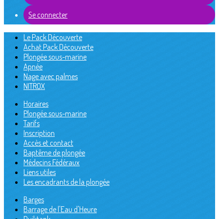
Se connecter
Le Pack Découverte
Achat Pack Découverte
Plongée sous-marine
Apnée
Nage avec palmes
NITROX
Horaires
Plongée sous-marine
Tarifs
Inscription
Accès et contact
Baptême de plongée
Médecins Fédéraux
Liens utiles
Les encadrants de la plongée
Barges
Barrage de l'Eau d'Heure